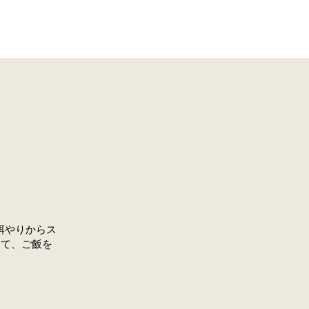
の餌やりからス
して、ご飯を