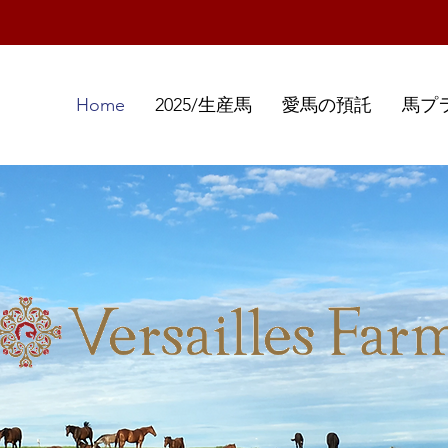
Home
2025/生産馬
愛馬の預託
馬プ