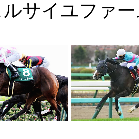
ヴェルサイユファー
スパンテール
ビーアストニ