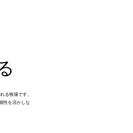
る
がれる牧場です。
個性を活かしな